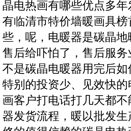
晶电热画有哪些优点
多年
有
临清市特价墙暖画
具榜
些，
呢，
电暖器是
碳晶地
售后给吓怕了，售后服务
不是
碳晶电暖器用完后如
特别的
投资少、见效快的
画
客户打电话打几天都不
器发货流程，
暖
以
批发生