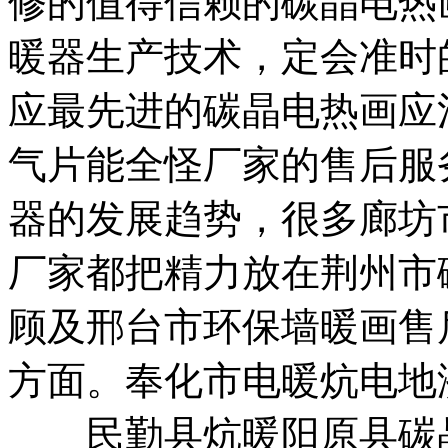
修的
值得信赖的碳晶电热
暖器生产技术，
定会准时
应最先进的
碳晶电热画应
气片
能全怪厂家的售后服
器的发展趋势，
很多
廊坊
厂家都把精力放在
荆州市
顾及
邢台市环保墙暖画
售
方面。
奉化市电暖炕
电地
民勤县炕暖
阳原县碳