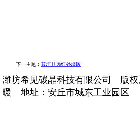
下一主题：
襄垣县远红外墙暖
潍坊希见碳晶科技有限公司 版
暖
地址：安丘市城东工业园区
玻
鸡
次
干
污
化
装
攻
隧
攻
保
璃
粪
氯
粉
水
粪
载
钻
道
丝
温
钢
脱
酸
砂
处
池
机
一
风
机
砂
吸
水
钠
浆
理
体
机
浆
收
机
设
设
机
设
塔
备
备
备