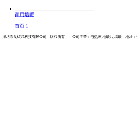
家用墙暖
首页
1
潍坊希见碳晶科技有限公司 版权所有 公司主营：
电热画,地暖片,墙暖
地址：