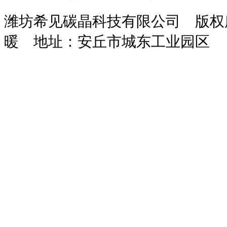
潍坊希见碳晶科技有限公司 版
暖
地址：安丘市城东工业园区
玻
鸡
次
干
污
化
装
攻
隧
攻
保
璃
粪
氯
粉
水
粪
载
钻
道
丝
温
钢
脱
酸
砂
处
池
机
一
风
机
砂
吸
水
钠
浆
理
体
机
浆
收
机
设
设
机
设
塔
备
备
备