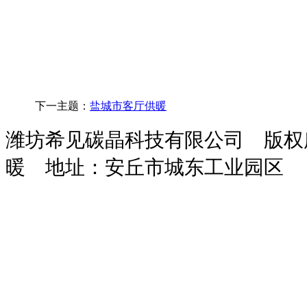
下一主题：
盐城市客厅供暖
潍坊希见碳晶科技有限公司 版
暖
地址：安丘市城东工业园区
玻
鸡
次
干
污
化
装
攻
隧
攻
保
璃
粪
氯
粉
水
粪
载
钻
道
丝
温
钢
脱
酸
砂
处
池
机
一
风
机
砂
吸
水
钠
浆
理
体
机
浆
收
机
设
设
机
设
塔
备
备
备