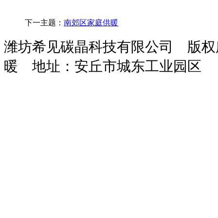
下一主题：
南郊区家庭供暖
潍坊希见碳晶科技有限公司 版
暖
地址：安丘市城东工业园区
玻
鸡
次
干
污
化
装
攻
隧
攻
保
璃
粪
氯
粉
水
粪
载
钻
道
丝
温
钢
脱
酸
砂
处
池
机
一
风
机
砂
吸
水
钠
浆
理
体
机
浆
收
机
设
设
机
设
塔
备
备
备