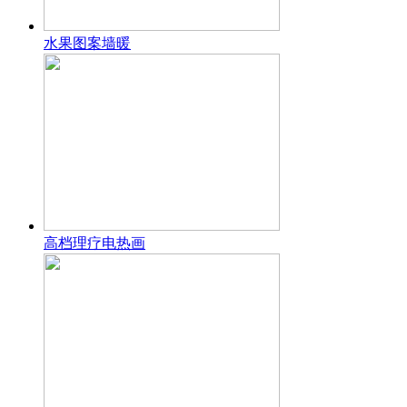
水果图案墙暖
高档理疗电热画