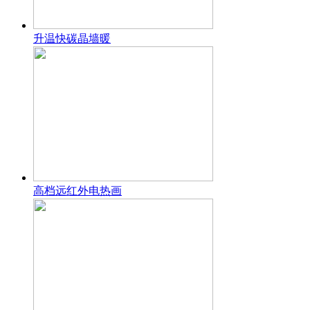
升温快碳晶墙暖
高档远红外电热画