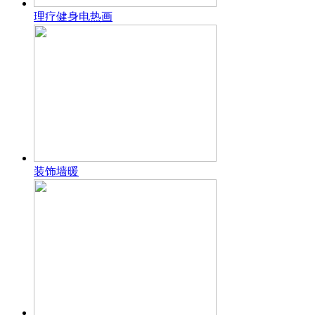
理疗健身电热画
装饰墙暖