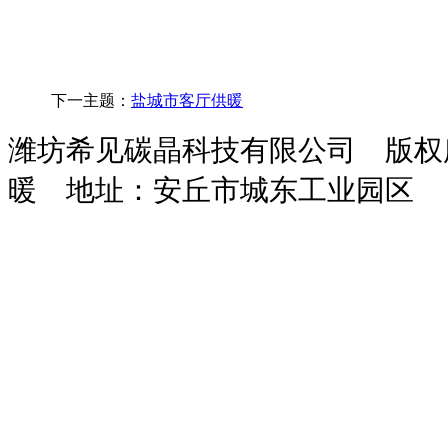
下一主题：
盐城市客厅供暖
潍坊希见碳晶科技有限公司 版
暖
地址：安丘市城东工业园区
玻
鸡
次
干
污
化
装
攻
隧
攻
保
璃
粪
氯
粉
水
粪
载
钻
道
丝
温
钢
脱
酸
砂
处
池
机
一
风
机
砂
吸
水
钠
浆
理
体
机
浆
收
机
设
设
机
设
塔
备
备
备