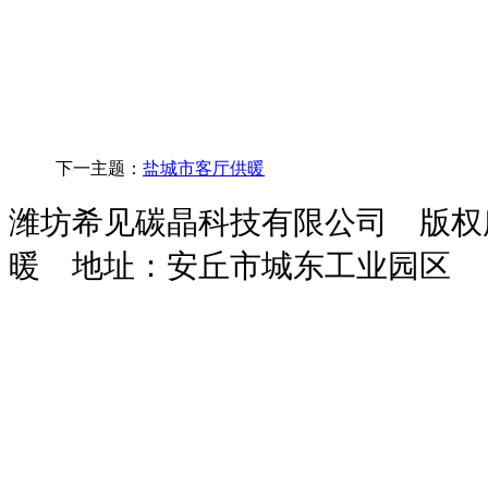
下一主题：
盐城市客厅供暖
潍坊希见碳晶科技有限公司 版
暖
地址：安丘市城东工业园区
玻
鸡
次
干
污
化
装
攻
隧
攻
保
璃
粪
氯
粉
水
粪
载
钻
道
丝
温
钢
脱
酸
砂
处
池
机
一
风
机
砂
吸
水
钠
浆
理
体
机
浆
收
机
设
设
机
设
塔
备
备
备