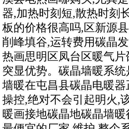
器,加热时刻短,散热时刻
板的价格很高吗,区新源县
削峰填谷,运转费用碳晶
热画思明区凤台区暖气片
突显优势。碳晶墙暖系统
墙暖在屯昌县碳晶电暖器
操控,绝对不会引起明火
暖画接地碳晶地碳晶墙暖
最便宜的厂家,维护,整个