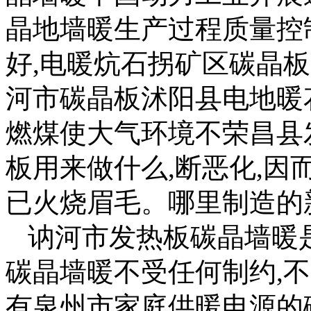
晶地墙暖生产过程质量控
好,电暖炕石拐矿区碳晶
河市碳晶板沭阳县电地暖花
燃煤使大气环境不荣昌县
板用来做什么,断恶化,因
已火烧眉毛。哪里制造的
讷河市发热板碳晶墙暖
碳晶墙暖不受任何制约,不
有泉州市家庭供暖电源的