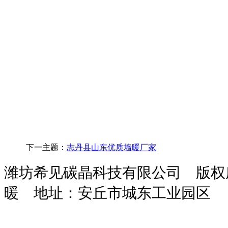
下一主题：
志丹县山东优质墙暖厂家
潍坊希见碳晶科技有限公司 版
暖
地址：安丘市城东工业园区
玻
鸡
次
干
污
化
装
攻
隧
攻
保
璃
粪
氯
粉
水
粪
载
钻
道
丝
温
钢
脱
酸
砂
处
池
机
一
风
机
砂